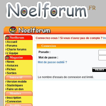
Noelforum
Connectez-vous ! Si vous n'avez pas de compte ?
In
Accueil
Forums
Connexion
Charte forums
Pseudo :
L'équipe
Magazine
Mot de passe :
News
Mot de passe oublié ?
Astuces
Fiches
Sorties
Interactif
Le nombre d'essais de connexion est limité.
Version mobile
Statistiques
Faire un don
Membre
Inscription
Connexion
Noellike