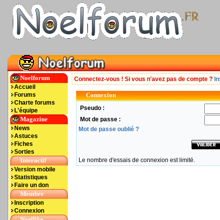
Noelforum
Connectez-vous ! Si vous n'avez pas de compte ?
In
Accueil
Forums
Connexion
Charte forums
Pseudo :
L'équipe
Magazine
Mot de passe :
News
Mot de passe oublié ?
Astuces
Fiches
Sorties
Interactif
Le nombre d'essais de connexion est limité.
Version mobile
Statistiques
Faire un don
Membre
Inscription
Connexion
Noellike