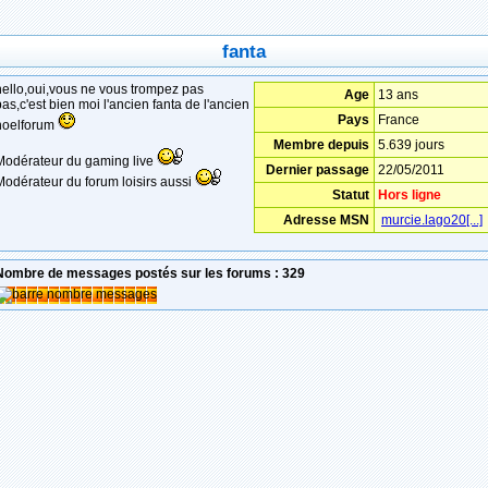
fanta
hello,oui,vous ne vous trompez pas
Age
13 ans
pas,c'est bien moi l'ancien fanta de l'ancien
Pays
France
noelforum
Membre depuis
5.639 jours
Modérateur du gaming live
Dernier passage
22/05/2011
Modérateur du forum loisirs aussi
Statut
Hors ligne
Adresse MSN
murcie.lago20[...]
Nombre de messages postés sur les forums : 329