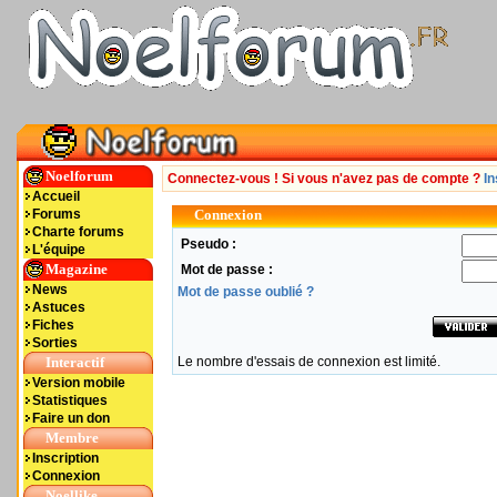
Noelforum
Connectez-vous ! Si vous n'avez pas de compte ?
In
Accueil
Forums
Connexion
Charte forums
Pseudo :
L'équipe
Magazine
Mot de passe :
News
Mot de passe oublié ?
Astuces
Fiches
Sorties
Interactif
Le nombre d'essais de connexion est limité.
Version mobile
Statistiques
Faire un don
Membre
Inscription
Connexion
Noellike