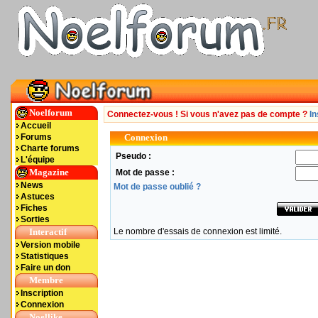
Noelforum
Connectez-vous ! Si vous n'avez pas de compte ?
In
Accueil
Forums
Connexion
Charte forums
Pseudo :
L'équipe
Magazine
Mot de passe :
News
Mot de passe oublié ?
Astuces
Fiches
Sorties
Interactif
Le nombre d'essais de connexion est limité.
Version mobile
Statistiques
Faire un don
Membre
Inscription
Connexion
Noellike