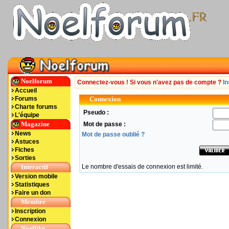
Noelforum
Connectez-vous ! Si vous n'avez pas de compte ?
In
Accueil
Forums
Connexion
Charte forums
Pseudo :
L'équipe
Magazine
Mot de passe :
News
Mot de passe oublié ?
Astuces
Fiches
Sorties
Interactif
Le nombre d'essais de connexion est limité.
Version mobile
Statistiques
Faire un don
Membre
Inscription
Connexion
Noellike