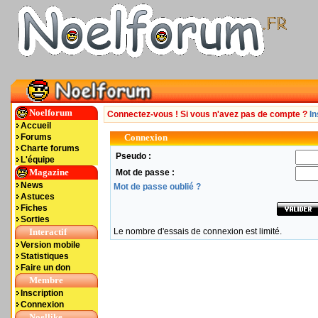
Noelforum
Connectez-vous ! Si vous n'avez pas de compte ?
In
Accueil
Forums
Connexion
Charte forums
Pseudo :
L'équipe
Magazine
Mot de passe :
News
Mot de passe oublié ?
Astuces
Fiches
Sorties
Interactif
Le nombre d'essais de connexion est limité.
Version mobile
Statistiques
Faire un don
Membre
Inscription
Connexion
Noellike