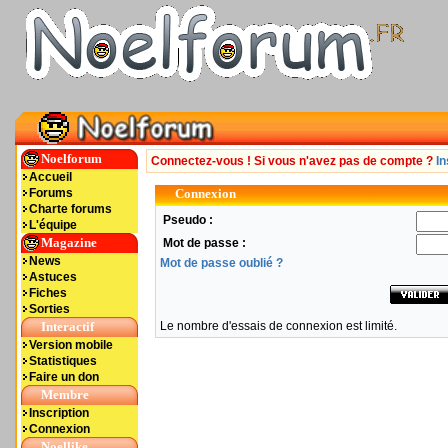
Noelforum
Connectez-vous ! Si vous n'avez pas de compte ?
In
Accueil
Forums
Connexion
Charte forums
Pseudo :
L'équipe
Magazine
Mot de passe :
News
Mot de passe oublié ?
Astuces
Fiches
Sorties
Interactif
Le nombre d'essais de connexion est limité.
Version mobile
Statistiques
Faire un don
Membre
Inscription
Connexion
Noellike