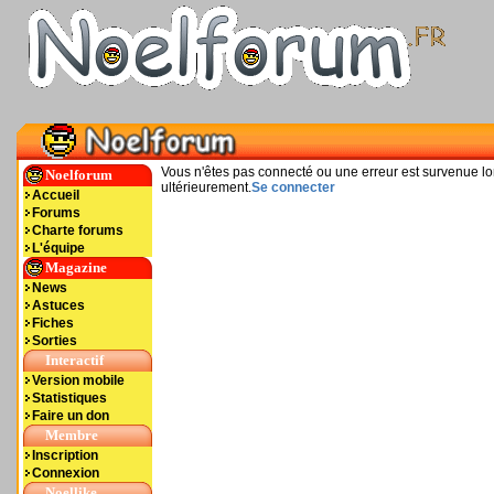
Vous n'êtes pas connecté ou une erreur est survenue l
Noelforum
ultérieurement.
Se connecter
Accueil
Forums
Charte forums
L'équipe
Magazine
News
Astuces
Fiches
Sorties
Interactif
Version mobile
Statistiques
Faire un don
Membre
Inscription
Connexion
Noellike