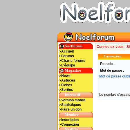
Noelforum
Connectez-vous ! S
Accueil
Forums
Connexion
Charte forums
Pseudo :
L'équipe
Magazine
Mot de passe :
News
Mot de passe oubli
Astuces
Fiches
Sorties
Interactif
Le nombre d'essais 
Version mobile
Statistiques
Faire un don
Membre
Inscription
Connexion
Noellike