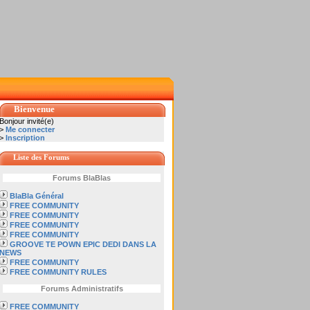
Bienvenue
Bonjour invité(e)
>
Me connecter
>
Inscription
Liste des Forums
Forums BlaBlas
BlaBla Général
FREE COMMUNITY
FREE COMMUNITY
FREE COMMUNITY
FREE COMMUNITY
GROOVE TE POWN EPIC DEDI DANS LA
NEWS
FREE COMMUNITY
FREE COMMUNITY RULES
Forums Administratifs
FREE COMMUNITY