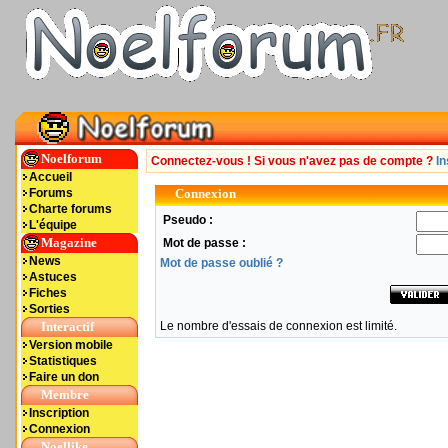
Noelforum
Connectez-vous ! Si vous n'avez pas de compte ?
In
Accueil
Forums
Connexion
Charte forums
Pseudo :
L'équipe
Magazine
Mot de passe :
News
Mot de passe oublié ?
Astuces
Fiches
Sorties
Interactif
Le nombre d'essais de connexion est limité.
Version mobile
Statistiques
Faire un don
Membre
Inscription
Connexion
Noellike