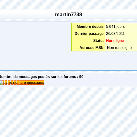
martin7738
Membre depuis
5.641 jours
Dernier passage
26/03/2011
Statut
Hors ligne
Adresse MSN
Non renseigné
Nombre de messages postés sur les forums : 90